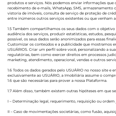
produtos e serviços. Nós podemos enviar informações que c
recebimento de e-mails, WhatsApp, SMS, armazenamento de a
vistoria de imóveis, consulta de serviço de proteção de cré
entre inúmeros outros serviços existentes ou que venham a e
1.5 Também compartilhamos os seus dados com o objetivo de
audiência dos serviços, produzir estatísticas, estudos, pe
possível, os seus dados serão anonimizados para essas fina
Customizar os conteúdos e a publicidade que mostramos em
USUÁRIOS. Criar um perfil sobre você, personalizando a s
regulatórias, bem como exercer direitos em processos judicia
marketing, atendimento, operacional, vendas e outros servi
1.6 Todos os dados gerados pelo USUÁRIO no nosso site e e
exclusivamente ao USUÁRIO, a Imobiliária assume o compromi
1.6 que são necessárias para prover a nossa Plataforma.
1.7 Além disso, também existem outras hipóteses em que se
I – Determinação legal, requerimento, requisição ou ordem 
II – Caso de movimentações societárias, como fusão, aquis