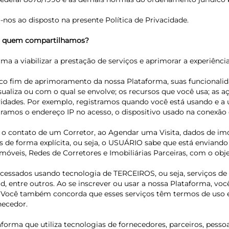
nos ao disposto na presente Política de Privacidade.
om quem compartilhamos?
rma a viabilizar a prestação de serviços e aprimorar a experiênci
nico fim de aprimoramento da nossa Plataforma, suas funcional
ualiza ou com o qual se envolve; os recursos que você usa; as 
ividades. Por exemplo, registramos quando você está usando e a 
amos o endereço IP no acesso, o dispositivo usado na conexão e
ta o contato de um Corretor, ao Agendar uma Visita, dados de i
os de forma explícita, ou seja, o USUÁRIO sabe que está enviand
e imóveis, Redes de Corretores e Imobiliárias Parceiras, com o o
essados usando tecnologia de TERCEIROS, ou seja, serviços de
, entre outros. Ao se inscrever ou usar a nossa Plataforma, v
Você também concorda que esses serviços têm termos de uso e p
necedor.
aforma que utiliza tecnologias de fornecedores, parceiros, pes