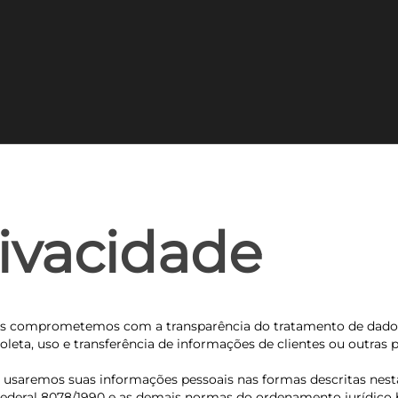
rivacidade
nos comprometemos com a transparência do tratamento de dados p
coleta, uso e transferência de informações de clientes ou outra
e usaremos suas informações pessoais nas formas descritas nest
Federal 8078/1990 e as demais normas do ordenamento jurídico br