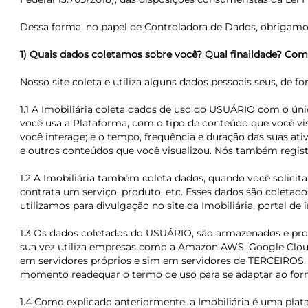
Dessa forma, no papel de Controladora de Dados, obrigamo-
1) Quais dados coletamos sobre você? Qual finalidade? C
Nosso site coleta e utiliza alguns dados pessoais seus, de fo
1.1 A Imobiliária coleta dados de uso do USUÁRIO com o ú
você usa a Plataforma, com o tipo de conteúdo que você vis
você interage; e o tempo, frequência e duração das suas at
e outros conteúdos que você visualizou. Nós também registr
1.2 A Imobiliária também coleta dados, quando você solici
contrata um serviço, produto, etc. Esses dados são coletad
utilizamos para divulgação no site da Imobiliária, portal d
1.3 Os dados coletados do USUÁRIO, são armazenados e proc
sua vez utiliza empresas como a Amazon AWS, Google Cloud
em servidores próprios e sim em servidores de TERCEIROS. 
momento readequar o termo de uso para se adaptar ao for
1.4 Como explicado anteriormente, a Imobiliária é uma plat