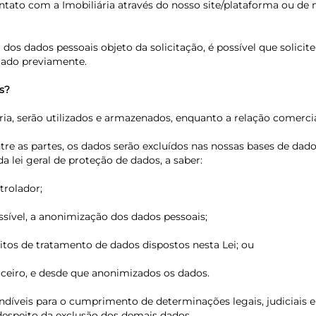
contato com a Imobiliária através do nosso site/plataforma ou d
lar dos dados pessoais objeto da solicitação, é possível que s
mado previamente.
s?
ia, serão utilizados e armazenados, enquanto a relação comercial
entre as partes, os dados serão excluídos nas nossas bases de 
a lei geral de proteção de dados, a saber:
trolador;
ssível, a anonimização dos dados pessoais;
isitos de tratamento de dados dispostos nesta Lei; ou
rceiro, e desde que anonimizados os dados.
díveis para o cumprimento de determinações legais, judiciais e a
 despeito da exclusão dos demais dados.