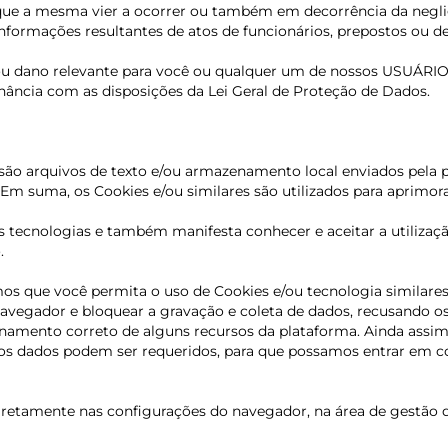
que a mesma vier a ocorrer
ou também em decorrência da negli
 informações resultantes de atos de funcionários, prepostos ou 
 ou dano relevante para você ou qualquer um de nossos USUÁRI
ância com as disposições da Lei Geral de Proteção de Dados.
 são arquivos de texto e/ou armazenamento local enviados pel
m suma, os Cookies e/ou similares são utilizados para aprimorar
as tecnologias e também manifesta conhecer e aceitar a utiliz
.
mos que você permita o uso de Cookies e/ou tecnologia similare
avegador e bloquear a gravação e coleta de dados, recusando os 
cionamento correto de alguns recursos da plataforma. Ainda ass
s dados podem ser requeridos, para que possamos entrar em co
 diretamente nas configurações do navegador, na área de gestão