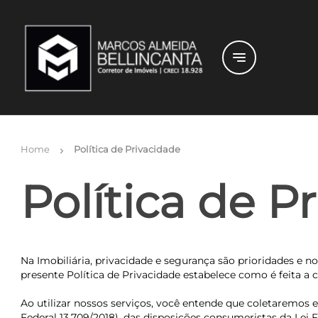
notes
Home
Política de Privacidade
chevron_right
Política de P
Na Imobiliária, privacidade e segurança são prioridades e 
presente Política de Privacidade estabelece como é feita a 
Ao utilizar nossos serviços, você entende que coletaremos 
Federal 13.709/2018), das disposições consumeristas da Lei 