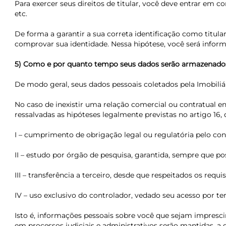
Para exercer seus direitos de titular, você deve entrar em 
etc.
De forma a garantir a sua correta identificação como titu
comprovar sua identidade. Nessa hipótese, você será infor
5) Como e por quanto tempo seus dados serão armazenado
De modo geral, seus dados pessoais coletados pela Imobiliár
No caso de inexistir uma relação comercial ou contratual 
ressalvadas as hipóteses legalmente previstas no artigo 16, d
I – cumprimento de obrigação legal ou regulatória pelo con
II – estudo por órgão de pesquisa, garantida, sempre que po
III – transferência a terceiro, desde que respeitados os requ
IV – uso exclusivo do controlador, vedado seu acesso por te
Isto é, informações pessoais sobre você que sejam imprescin
em processos judiciais e administrativos serão mantidas, a