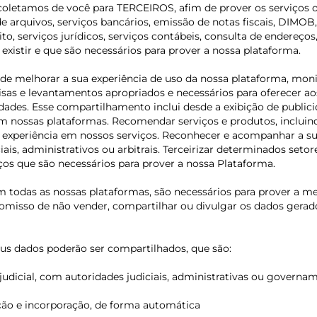
oletamos de você para TERCEIROS, afim de prover os serviços ou
rquivos, serviços bancários, emissão de notas fiscais, DIMOB,
dito, serviços jurídicos, serviços contábeis, consulta de endere
xistir e que são necessários para prover a nossa plataforma.
 melhorar a sua experiência de uso da nossa plataforma, monito
squisas e levantamentos apropriados e necessários para oferecer
lidades. Esse compartilhamento inclui desde a exibição de publi
 nossas plataformas. Recomendar serviços e produtos, incluin
ua experiência em nossos serviços. Reconhecer e acompanhar a 
is, administrativos ou arbitrais. Terceirizar determinados setore
ços que são necessários para prover a nossa Plataforma.
m todas as nossas plataformas, são necessários para prover a m
sso de não vender, compartilhar ou divulgar os dados gerados p
us dados poderão ser compartilhados, que são:
judicial, com autoridades judiciais, administrativas ou govern
ição e incorporação, de forma automática