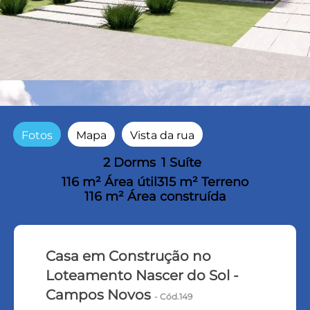
Fotos
Mapa
Vista da rua
2 Dorms
1 Suíte
116 m² Área útil
315 m² Terreno
116 m² Área construída
Casa em Construção no
Loteamento Nascer do Sol -
Campos Novos
- Cód.149