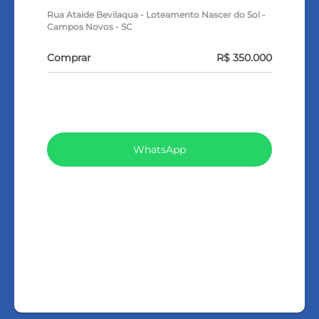
Rua Ataide Bevilaqua - Loteamento Nascer do Sol -
Campos Novos - SC
Comprar
R$ 350.000
VEJA TODOS MEUS IMÓVEIS (39)
WhatsApp
LIGAR
FALE COM O CORRETOR
AGENDAR UMA VISITA